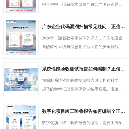
报过程中，创新技术成果的符合性测评正逐渐
成为评审环节的重要参考依据。项目申报材料
中除了常规的技术报告、财务数据和知识产权
广东企业代码漏洞扫描常见疑问，正信技术服务结合案例解析
证明外，一份由第三..
2026年，随着数字化转型的深入，广东地区企
业的软件系统与信息化平台面临的安全挑战日
趋复杂。代码漏洞作为网络攻击的常见入口之
一，其扫描与修复工作已成为企业保障业务连
系统性能验收测试报告如何编制？正信技术服务提供参考框架
续性和数据安全的重..
在编制系统性能验收测试报告时，构建科学、
规范的参考框架是确保测试结果客观、准确的
重要基础。报告不仅需要全面反映系统的运行
状态，还需为后续优化与验收提供可靠依据。
数字化项目竣工验收报告如何编制？正信技术服务提供专业模板指导
广东正信技术服务有..
数字化项目竣工验收报告的编制，需要围绕项