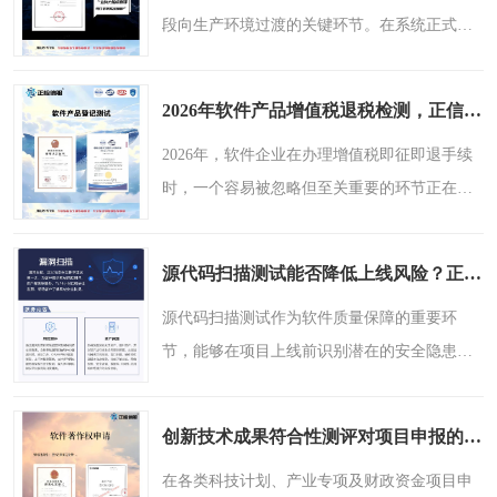
段向生产环境过渡的关键环节。在系统正式上
线前，如何通过规范的测试与评估手段，验证
系统的功能完整性、性能承载能力及安全防护
2026年软件产品增值税退税检测，正信技术服务关注申报时效
水平，从而降低投产..
2026年，软件企业在办理增值税即征即退手续
时，一个容易被忽略但至关重要的环节正在引
起更多财务负责人的关注——软件产品检测报
告的时效性。根据财税〔2011〕100号文，软件
源代码扫描测试能否降低上线风险？正信技术服务提供本地化支持
产品增值税即征即退..
源代码扫描测试作为软件质量保障的重要环
节，能够在项目上线前识别潜在的安全隐患与
代码缺陷，从而有助于降低系统上线后出现问
题的可能性。广东正信技术服务有限公司（正
创新技术成果符合性测评对项目申报的价值，正信技术服务解读
检信服）成立于2020年..
在各类科技计划、产业专项及财政资金项目申