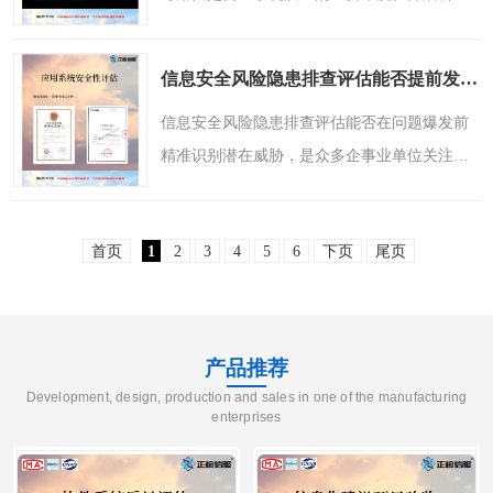
学、规范的测评工作，有助于了解平台在功
能、性能、安全等方面的实际表现，为后续优
信息安全风险隐患排查评估能否提前发现隐患？正信技术服务分享实践
化和验收提供参考依据。..
信息安全风险隐患排查评估能否在问题爆发前
精准识别潜在威胁，是众多企事业单位关注的
焦点。通过科学规范的排查流程与专业的技术
手段，确实能够有效提前发现系统漏洞与安全
首页
1
2
3
4
5
6
下页
尾页
隐患。广东正信技术..
产品推荐
Development, design, production and sales in one of the manufacturing
enterprises