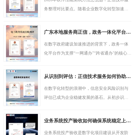
务整理对比要点。随着企业数字化转型加速，
软件系统承载的业务量持续增长，性能测试作
为验证系统稳定性、响应速度及并发处理能力
广东本地服务商正信，政务一体化平台测评的实战经验分享
的关键手段，其方法..
在数字政府建设加速推进的背景下，政务一体
化平台作为支撑“一网通办”“跨省通办”的核心载
体，其系统稳定性、数据安全性及功能完备性
直接关系到公众服务体验与政府运行效率。平
从识别到评估：正信技术服务如何协助企业完成信息安全风险识别与评估
台上线前的验..
在数字化转型的浪潮中，信息安全风险识别与
评估已成为企业稳健发展的基石。从初步识别
潜在威胁到科学评估风险等级，企业需要专
业、严谨的第三方技术支持来保障数字资产安
业务系统投产验收如何确保系统稳定上线？正信技术服务用案例说话
全。广东正信技术服务..
业务系统投产验收是数字化项目建设从开发阶