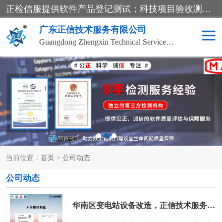
正检信服提供软件产品登记测试；科技项目验收测试；产品确认测试；功能测试；性能测试；安全测试；代码审计测试；漏洞扫描测试；渗透测试；风险评估测试；信息安全等级保护测评；双软认定；实验室建设质量体系建设；软件着作权、软件评测等服务。
广东正信技术服务有限公司
Guangdong Zhengxin Technical Service Co., Ltd
电子政务验收测评
数字信息化验收测评
应用软件系统测试
信息系统漏洞扫描
科技成果鉴定测试
软件产品登记测试
当前位置：
首页
>
公司动态
信息安全风险评估
系统性能效率测试
公司动态
信息工程项目验收
代码审计渗透测试
华南区变电站设备改造，正信技术服务电力设备入网安评检测案例