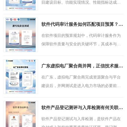
目建设目标、功能实现情况、性能指标达成、
安全合规审查等维度展开，确保报告内容完
整、数据真实、结论有据可依。一份规范的验
软件代码审计服务如何匹配项目预算？正信技术服务经验谈
收报告，既是项目交付..
在软件项目的预算规划中，代码审计服务作为
保障软件质量与安全的关键环节，其成本与项
目规模的匹配是许多甲方关注的实际问题。代
码审计的投入通常与代码量、审计深度（如是
广东虚拟电厂聚合商并网，正信技术服务虚拟电厂测试项目及周期
否包含渗透测试）、..
在广东，虚拟电厂聚合商完成资源聚合与平台
建设后，并网测试是进入电力市场的必要前置
环节。并网测试主要针对虚拟电厂的调节容
量、响应速率、调节精度等基础调节能力，以
软件产品登记测评与入库检测有何关联？正信技术服务解析
及指令接收、结果上报..
软件产品登记测试与入库检测，是软件产品在